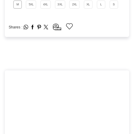
M
5XL
4XL
3XL
2XL
XL
L
S
Shares :