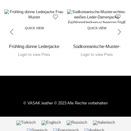
QUICK VIEW
QUICK VIEW
Frühling dünne Lederjacke
Südkoreanische-Muster-
Frau Muster
echtes-weißes-Leder-
Login to view Preis
Login to view Preis
Damenjacke-
Frühlingskleidung-schwarzer-
Stoff
© VASAK.leather © 2023 Alle Rechte vorbehalten