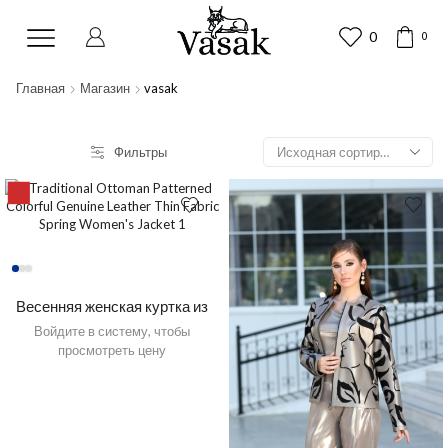
0
0
Главная
Магазин
vasak
Фильтры
6%
Весенняя женская куртка из
тонкой ткани с традиционными
Войдите в систему, чтобы
османскими узорами из
просмотреть цену
красочной натуральной кожи