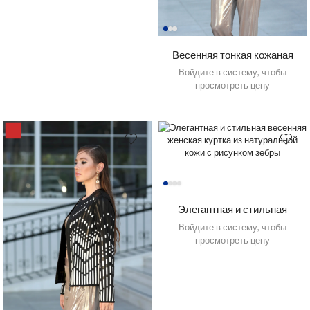
Весенняя тонкая кожаная
куртка с женским узором
Войдите в систему, чтобы
просмотреть цену
10%
Элегантная и стильная
весенняя женская куртка из
Войдите в систему, чтобы
натуральной кожи с рисунком
просмотреть цену
зебры