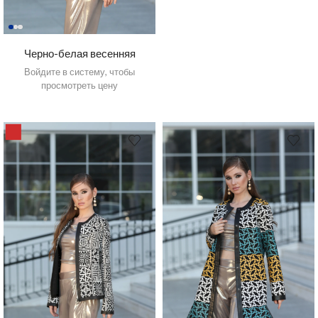
Черно-белая весенняя
женская куртка из тонкой ткани
Войдите в систему, чтобы
с решеткой из натуральной
просмотреть цену
кожи
7%