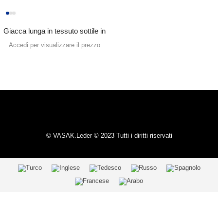
Giacca lunga in tessuto sottile in
vera pelle con motivo
Accedi per visualizzare il prezzo
tradizionale
© VASAK.Leder © 2023 Tutti i diritti riservati