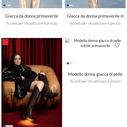
Giacca da donna primaverile
Giacca da donna primaverile in
elegante e alla moda in vera
tessuto sottile colorato in vera
Accedi per visualizzare il prezzo
Accedi per visualizzare il prezzo
pelle con motivo zebrato
pelle con motivi tradizionali
ottomani
10%
Modello donna giacca di pelle
sottile primaverile
Accedi per visualizzare il prezzo