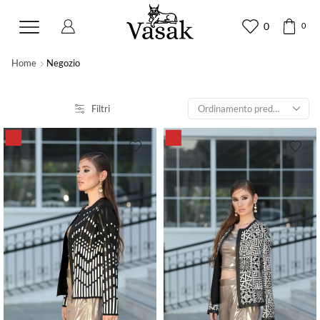
0
0
Home
Negozio
Filtri
10%
7%