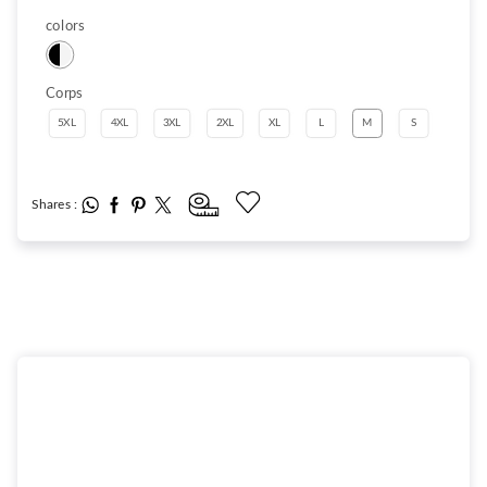
colors
Corps
5XL
4XL
3XL
2XL
XL
L
M
S
Shares :