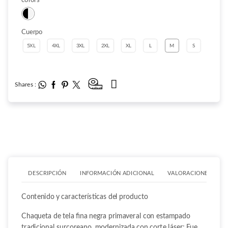
colors
Cuerpo
5XL
4XL
3XL
2XL
XL
L
M
S
Shares :
DESCRIPCIÓN
INFORMACIÓN ADICIONAL
VALORACIONES (0)
Contenido y características del producto
Chaqueta de tela fina negra primaveral con estampado
tradicional surcoreano, modernizada con corte láser; Fue