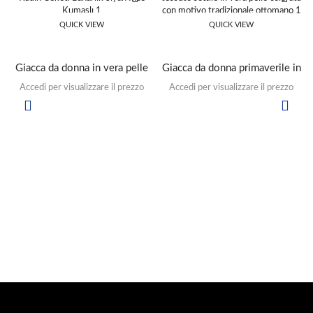
QUICK VIEW
QUICK VIEW
Giacca da donna in vera pelle
Giacca da donna primaverile in
bianca con motivi della Corea
tessuto sottile colorato in vera
Accedi per visualizzare il prezzo
Accedi per visualizzare il prezzo
del Sud con tessuto nero
pelle con motivi tradizionali
primaverile
ottomani