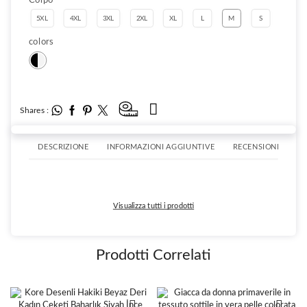
5XL
4XL
3XL
2XL
XL
L
M
S
colors
Shares :
DESCRIZIONE
INFORMAZIONI AGGIUNTIVE
RECENSIONI (0)
Visualizza tutti i prodotti
Prodotti Correlati