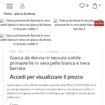
0
0
Home
giacca da donna
İNDIRIM
EAN:
SKU:
1707-Siyah Beyaz
Categoria:
giacca da donna
Giacca da donna in tessuto sottile
primaverile in vera pelle bianca e nera
barrata
Accedi per visualizzare il prezzo
Questa giacca unica riflette la qualità superiore della PELLE 100% VERA con il
suo design elegante e il contrasto cromatico bianco e nero barrato. Inoltre, è
ideale per la stagione primaverile e si distingue per i dettagli in tessuto jersey
sottile nero.
Corpo